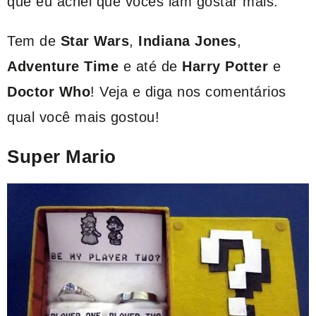
que eu achei que vocês iam gostar mais.
Tem de
Star Wars
,
Indiana Jones
,
Adventure Time
e até de
Harry Potter
e
Doctor Who
! Veja e diga nos comentários
qual você mais gostou!
Super Mario