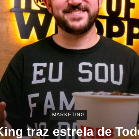
MARKETING
King traz estrela de To