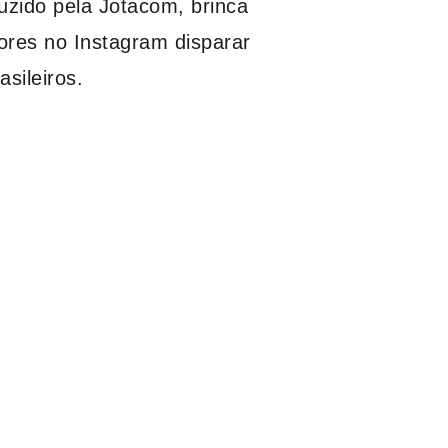
uzido pela Jotacom, brinca
ores no Instagram disparar
sileiros.