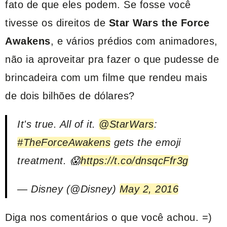
fato de que eles podem. Se fosse você
tivesse os direitos de
Star Wars
the Force
Awakens
, e vários prédios com animadores,
não ia aproveitar pra fazer o que pudesse de
brincadeira com um filme que rendeu mais
de dois bilhões de dólares?
It's true. All of it.
@StarWars
:
#TheForceAwakens
gets the emoji
treatment. 😱
https://t.co/dnsqcFfr3g
— Disney (@Disney)
May 2, 2016
Diga nos comentários o que você achou. =)