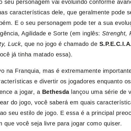
 seu personagem vai evoluindo conforme avanç
as características dele, que geralmente pode se
bém. E o seu personagem pode ter a sua evolu
igência, Agilidade e Sorte (em inglês:
Strenght, 
ty, Luck
, que no jogo é chamado de
S.P.E.C.I.A
ocê já tinha matado essa).
o na Franquia, mas é extremamente importante.
cterísticas e divertir os jogadores enquanto os
nce a jogar, a
Bethesda
lançou uma série de v
ar do jogo, você saberá em quais característica
o seu estilo de jogo. E essa é a principal pre
 que você seja livre para jogar como quiser.