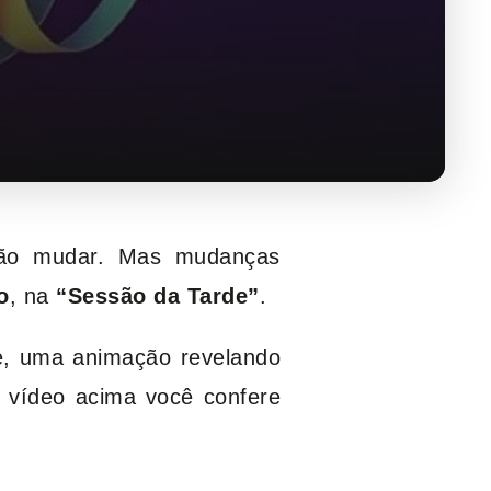
vão mudar. Mas mudanças
o
, na
“Sessão da Tarde”
.
e, uma animação revelando
 vídeo acima você confere